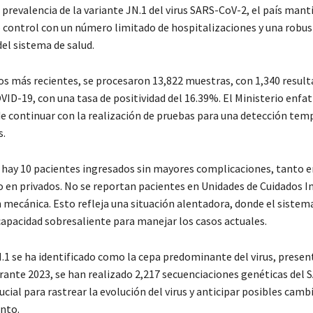
 prevalencia de la variante JN.1 del virus SARS-CoV-2, el país mant
o control con un número limitado de hospitalizaciones y una robu
el sistema de salud.
os más recientes, se procesaron 13,822 muestras, con 1,340 resul
VID-19, con una tasa de positividad del 16.39%. El Ministerio enfat
e continuar con la realización de pruebas para una detección tem
s.
hay 10 pacientes ingresados sin mayores complicaciones, tanto e
 en privados. No se reportan pacientes en Unidades de Cuidados In
 mecánica. Esto refleja una situación alentadora, donde el sistem
apacidad sobresaliente para manejar los casos actuales.
N.1 se ha identificado como la cepa predominante del virus, presen
urante 2023, se han realizado 2,217 secuenciaciones genéticas del
cial para rastrear la evolución del virus y anticipar posibles camb
nto.