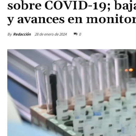
sobre COVID-19; baja
y avances en monito
By
Redacción
28 de enero de 2024
0