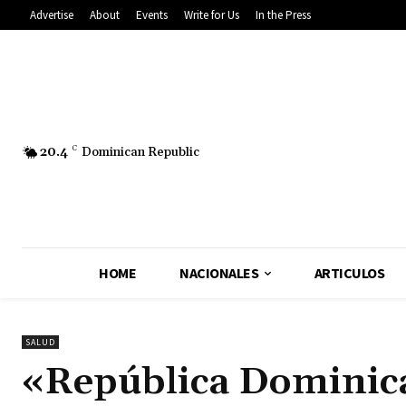
Advertise
About
Events
Write for Us
In the Press
20.4
C
Dominican Republic
HOME
NACIONALES
ARTICULOS
SALUD
«República Dominic