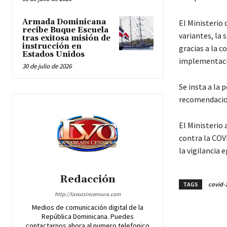
Armada Dominicana
El Ministerio 
recibe Buque Escuela
variantes, la
tras exitosa misión de
instrucción en
gracias a la c
Estados Unidos
implementació
30 de julio de 2026
Se insta a la 
recomendacion
El Ministerio
contra la COV
la vigilancia 
Redacción
TAGS
covid-
http://lavozsincensura.com
Medios de comunicación digital de la
Cuota
República Dominicana. Puedes
contactarnos ahora al numero telefonico