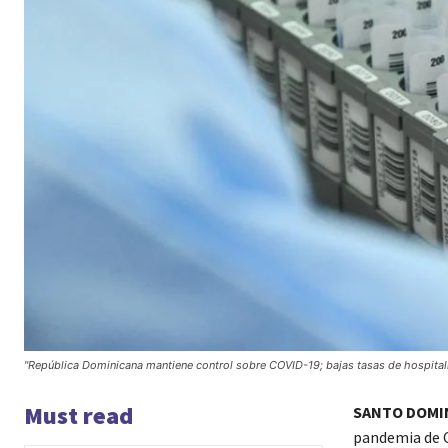
"República Dominicana mantiene control sobre COVID-19; bajas tasas de hospital
Must read
SANTO DOMI
pandemia de C