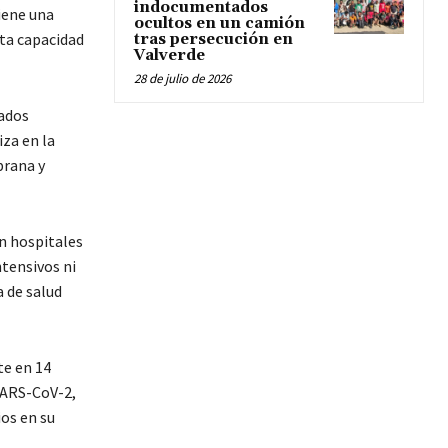
indocumentados
iene una
ocultos en un camión
sta capacidad
tras persecución en
Valverde
28 de julio de 2026
tados
iza en la
prana y
n hospitales
tensivos ni
a de salud
te en 14
 SARS-CoV-2,
ios en su