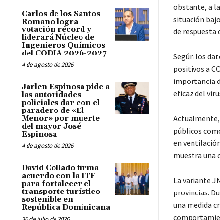
obstante, a la
Carlos de los Santos
situación baj
Romano logra
votación récord y
de respuesta d
liderará Núcleo de
Ingenieros Químicos
del CODIA 2026-2027
Según los dat
4 de agosto de 2026
positivos a CO
importancia d
Jarlen Espinosa pide a
eficaz del viru
las autoridades
policiales dar con el
paradero de «El
Actualmente, 
Menor» por muerte
del mayor José
públicos como
Espinosa
en ventilación
4 de agosto de 2026
muestra una c
David Collado firma
acuerdo con la ITF
La variante J
para fortalecer el
transporte turístico
provincias. D
sostenible en
una medida cru
República Dominicana
comportamie
30 de julio de 2026