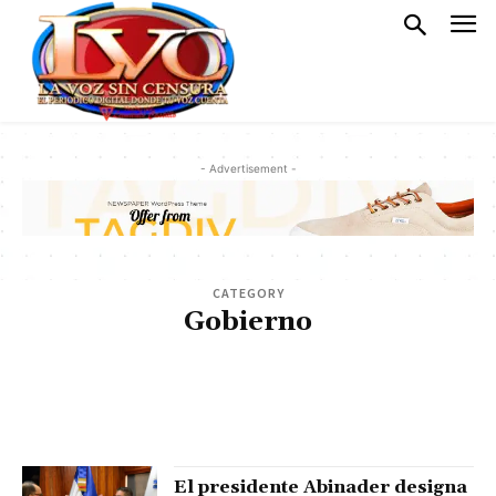
- Advertisement -
CATEGORY
Gobierno
AGENDA DIARIA
ARTE Y ESPECTÁCULO
ARTICULOS
BOCA CHICA
CLIMA
CONTACTO
DEPORTES
ECONÓMICAS
EDITORIAL
EVENTOS
HISTORIA
JUSTICIA
LA CALETA
LEGAL AVISOS
MILITARES Y POLICIALES
MUNDIALES
NACIONALES
OPINION
PLAYAS
POLÍTICA
POLITICS
PORTADA
SALUD
SANTO DOMINGO ESTE
SOCIALES
SPORT
STYLE
TECNOLOGIA
TRAVEL
TURISMO
El presidente Abinader designa