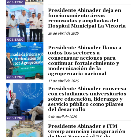
GOBIERNO
Presidente Abinader deja en
funcionamiento áreas
remozadas y ampliadas del
Hospital Municipal La Victoria
20 de abril de 2026
GOBIERNO
Presidente Abinader llama a
todos los sectores a
consensuar acciones para
continuar fortalecimiento y
modernización de la
agropecuaria nacional
GOBIERNO
17 de abril de 2026
Presidente Abinader conversa
con estudiantes universitarios
sobre educación, liderazgo y
servicio público como pilares
del desarrollo
9 de abril de 2026
GOBIERNO
Presidente Abinader e ITM
Group anuncian inauguración
de Port Samaná el 24 de