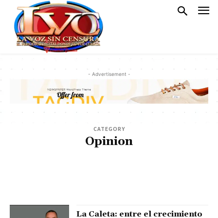
- Advertisement -
CATEGORY
Opinion
AGENDA DIARIA
ARTE Y ESPECTÁCULO
ARTICULOS
BOCA CHICA
CLIMA
CONTACTO
DEPORTES
ECONÓMICAS
EDITORIAL
EVENTOS
GOBIERNO
HISTORIA
JUSTICIA
LA CALETA
LEGAL AVISOS
MILITARES Y POLICIALES
MUNDIALES
NACIONALES
PLAYAS
POLÍTICA
POLITICS
PORTADA
SALUD
SANTO DOMINGO ESTE
SOCIALES
SPORT
STYLE
TECNOLOGIA
TRAVEL
TURISMO
La Caleta: entre el crecimiento