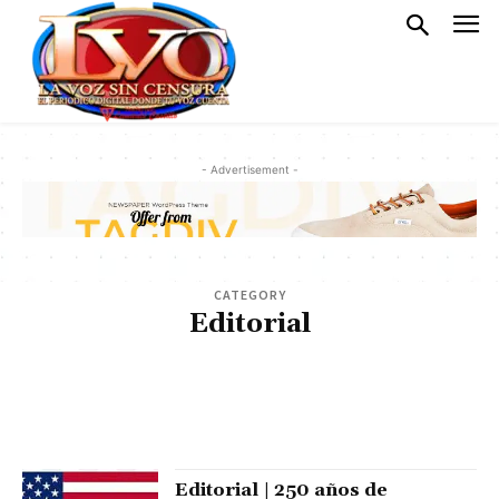
- Advertisement -
CATEGORY
Editorial
AGENDA DIARIA
ARTE Y ESPECTÁCULO
ARTICULOS
BOCA CHICA
CLIMA
CONTACTO
DEPORTES
ECONÓMICAS
EVENTOS
GOBIERNO
HISTORIA
JUSTICIA
LA CALETA
LEGAL AVISOS
MILITARES Y POLICIALES
MUNDIALES
NACIONALES
OPINION
PLAYAS
POLÍTICA
POLITICS
PORTADA
SALUD
SANTO DOMINGO ESTE
SOCIALES
SPORT
STYLE
TECNOLOGIA
TRAVEL
TURISMO
Editorial | 250 años de