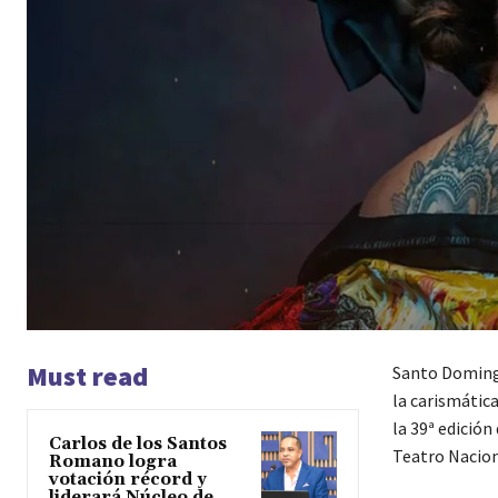
Must read
Santo Domingo
la carismátic
la 39ª edición
Carlos de los Santos
Teatro Nacion
Romano logra
votación récord y
liderará Núcleo de