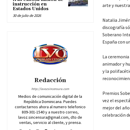
instrucción en
arte y nuestr
Estados Unidos
30 de julio de 2026
Natalia Jimén
discografía só
Soberano Inte
España con un
La ceremonia i
animador y hu
y la polifacét
reconocimient
Redacción
http://lavozsincensura.com
Premios Sobera
Medios de comunicación digital de la
vez el espect
República Dominicana. Puedes
contactarnos ahora al numero telefonico
mejor del año 
809-301-1540 y a nuestro correo,
celebración de
lavoz.sincensura@gmail.com, dto de
ventas, servicio al cliente, y prensa.