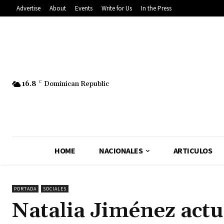
Advertise
About
Events
Write for Us
In the Press
16.8
C
Dominican Republic
HOME
NACIONALES
ARTICULOS
PORTADA
SOCIALES
Natalia Jiménez actu