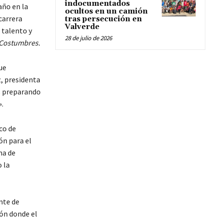
indocumentados
año en la
ocultos en un camión
carrera
tras persecución en
Valverde
 talento y
28 de julio de 2026
Costumbres.
ue
, presidenta
os preparando
.
co de
ón para el
na de
 la
nte de
ión donde el