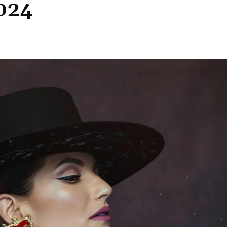
024
Cuota