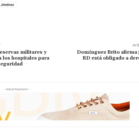
a Jiménez
r
Art
eservas militares y
Domínguez Brito afirma 
n los hospitales para
RD está obligado a der
seguridad
- Advertisement -