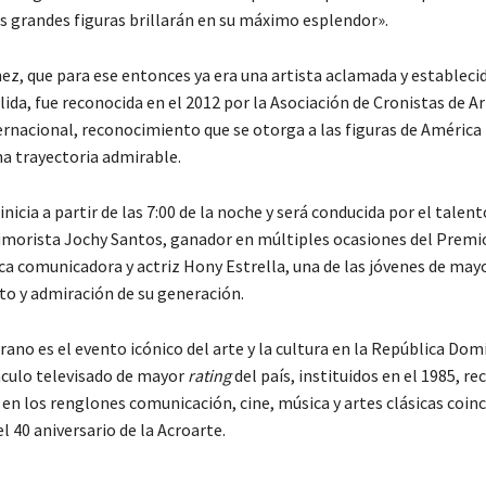
as grandes figuras brillarán en su máximo esplendor».
ez, que para ese entonces ya era una artista aclamada y estableci
lida, fue reconocida en el 2012 por la Asociación de Cronistas de A
rnacional, reconocimiento que se otorga a las figuras de América 
a trayectoria admirable.
nicia a partir de las 7:00 de la noche y será conducida por el talen
morista Jochy Santos, ganador en múltiples ocasiones del Premi
ica comunicadora y actriz Hony Estrella, una de las jóvenes de may
o y admiración de su generación.
no es el evento icónico del arte y la cultura en la República Domi
áculo televisado de mayor
rating
del país, instituidos en el 1985, r
en los renglones comunicación, cine, música y artes clásicas coinci
l 40 aniversario de la Acroarte.