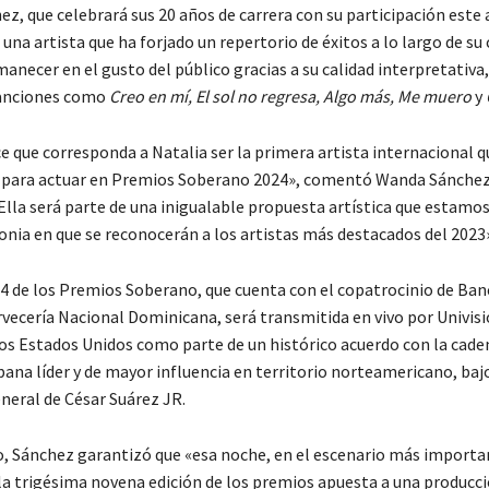
z, que celebrará sus 20 años de carrera con su participación este 
una artista que ha forjado un repertorio de éxitos a lo largo de su 
necer en el gusto del público gracias a su calidad interpretativa,
canciones como
Creo en mí, El sol no regresa, Algo más, Me muero
y
 que corresponda a Natalia ser la primera artista internacional q
para actuar en Premios Soberano 2024», comentó Wanda Sánchez
«Ella será parte de una inigualable propuesta artística que estam
onia en que se reconocerán a los artistas más destacados del 2023»
24 de los Premios Soberano, que cuenta con el copatrocinio de Ban
rvecería Nacional Dominicana, será transmitida en vivo por Univisi
 los Estados Unidos como parte de un histórico acuerdo con la cade
pana líder y de mayor influencia en territorio norteamericano, bajo
neral de César Suárez JR.
o, Sánchez garantizó que «esa noche, en el escenario más importa
 la trigésima novena edición de los premios apuesta a una producc