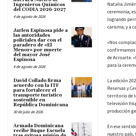
Natalia Jiméne
Ingenieros Químicos
del CODIA 2026-2027
ceremonia, es 
4 de agosto de 2026
logrando perma
carisma, y a 
Jarlen Espinosa pide a
las autoridades
policiales dar con el
«Nos complace
paradero de «El
confirmamos 
Menor» por muerte
del mayor José
de Acroarte. 
Espinosa
para la cerem
4 de agosto de 2026
La edición 20
David Collado firma
acuerdo con la ITF
Reservas y Ce
para fortalecer el
transporte turístico
territorio de
sostenible en
televisión his
República Dominicana
producción ge
30 de julio de 2026
Armada Dominicana
En ese sentid
recibe Buque Escuela
nuestro país,
tras exitosa misión de