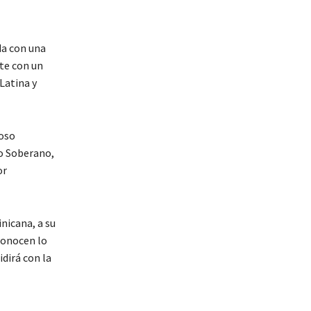
da con una
rte con un
Latina y
toso
o Soberano,
or
nicana, a su
econocen lo
dirá con la