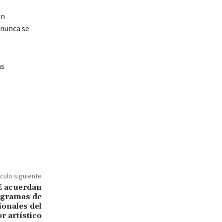
an
 nunca se
as
ículo siguiente
 acuerdan
ogramas de
ionales del
r artístico