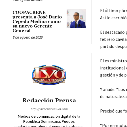
El último párr
COOPACRENE
presenta a José Darío
Así lo escribi
Cepeda Medina como
su nuevo Gerente
General
El destacado p
8 de agosto de 2026
febrero cavil
partido despu
El ex ministr
institucional
gestión y de p
Y añade: “Los 
de naturaleza
Redacción Prensa
http://lavozsincensura.com
Precisó que “
Medios de comunicación digital de la
República Dominicana. Puedes
“Por ejemplo,
contactarnos ahora al numero telefonico