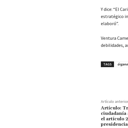
Y dice: “El Ca
estratégico i
elaboró”.
Ventura Camej
debilidades, 
TAGS
órgano
Cuota
Artículo anterio
Artículo: Tr
ciudadanía
el artículo 
presidencia