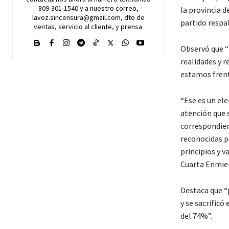
809-301-1540 y a nuestro correo,
la provincia d
lavoz.sincensura@gmail.com, dto de
partido respa
ventas, servicio al cliente, y prensa.
Observó que “
realidades y r
estamos frent
“Ese es un el
atención que 
correspondient
reconocidas po
principios y v
Cuarta Enmien
Destaca que “
y se sacrific
del 74%”.