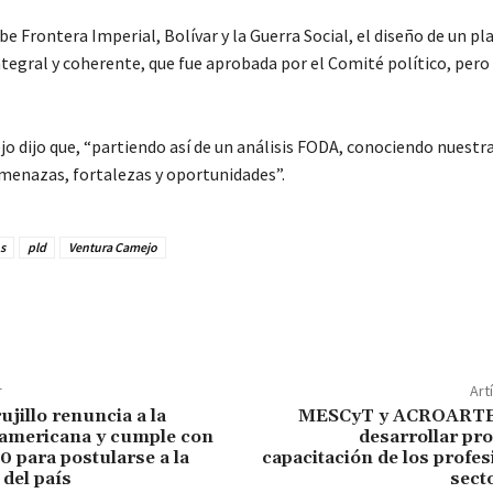
ribe Frontera Imperial, Bolívar y la Guerra Social, el diseño de un pl
ntegral y coherente, que fue aprobada por el Comité político, pero
o dijo que, “partiendo así de un análisis FODA, conociendo nuestr
amenazas, fortalezas y oportunidades”.
s
pld
Ventura Camejo
r
Art
ujillo renuncia a la
MESCyT y ACROARTE
 americana y cumple con
desarrollar pr
20 para postularse a la
capacitación de los profes
 del país
secto