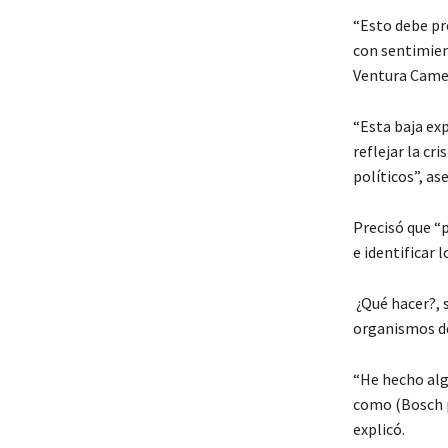
“Esto debe pr
con sentimien
Ventura Came
“Esta baja ex
reflejar la cr
políticos”, as
Precisó que “p
e identificar l
¿Qué hacer?, 
organismos d
“He hecho alg
como (Bosch 
explicó.