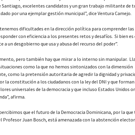
e Santiago, excelentes candidatos y un gran trabajo militante de t
ldado por una ejemplar gestión municipal”, dice Ventura Camejo.
tenemos dificultades en la dirección política para comprender las
esponder con eficiencia a los presentes retos y desafíos. Si bien es
e a un desgobierno que usa y abusa del recurso del poder”.
emento, pero también hay que mirar a lo interno sin manipular. Ll
situaciones como la que no hemos sintonizados con la dimensión
e, como la pretensión autoritaria de agredir la dignidad y privaci
r la constitución a los ciudadanos con la ley del DNI y que forman
alores universales de la democracia y que incluso Estados Unidos or
da”, afirma.
percibimos que el futuro de la Democracia Dominicana, por la que
ó el Profesor Juan Bosch, está amenazada con la abstención elector