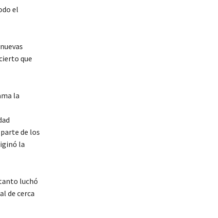
odo el
 nuevas
 cierto que
ama la
dad
 parte de los
iginó la
 tanto luchó
al de cerca