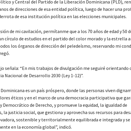
ítico y Central del Partido de la Liberación Dominicana (PLD), re
anos de direcciones de esa entidad política, luego de hacer una pr
 derrota de esa institución política en las elecciones municipales.
ión de mi cavilación, permítanme que a los 70 años de edad y 50 d
n círculo de estudios en el partido del color morado y la estrella a
todos los órganos de dirección del peledeísmo, reservando mi cond
regó.
o señala: “En mis trabajos de divulgación me seguiré orientando c
ia Nacional de Desarrollo 2030 (Ley 1-12)”.
 Dominicana es un país próspero, donde las personas viven digna
lores éticos y en el marco de una democracia participativa que gar
 y Democrático de Derecho, y promueve la equidad, la igualdad de
 la justicia social, que gestiona y aprovecha sus recursos para des
adora, sostenible y territorialmente equilibrada e integrada y se
nte en la economía global”, indicó.