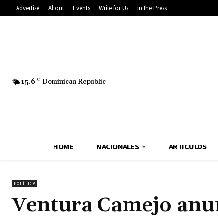
Advertise
About
Events
Write for Us
In the Press
15.6
C
Dominican Republic
HOME
NACIONALES
ARTICULOS
POLÍTICA
Ventura Camejo anunc