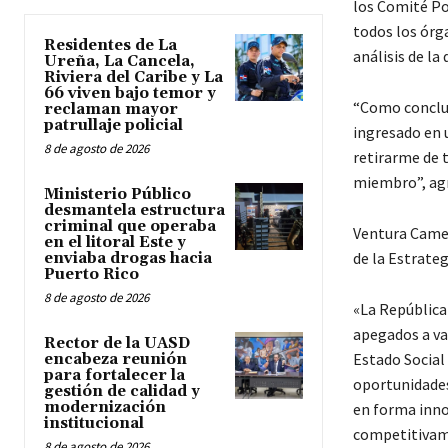
los Comité Pol
todos los órg
Residentes de La
análisis de la
Ureña, La Cancela,
Riviera del Caribe y La
66 viven bajo temor y
“Como conclus
reclaman mayor
patrullaje policial
ingresado en u
8 de agosto de 2026
retirarme de 
miembro”, ag
Ministerio Público
desmantela estructura
criminal que operaba
Ventura Camej
en el litoral Este y
de la Estrateg
enviaba drogas hacia
Puerto Rico
8 de agosto de 2026
«La República
apegados a va
Rector de la UASD
Estado Social
encabeza reunión
para fortalecer la
oportunidades,
gestión de calidad y
modernización
en forma innov
institucional
competitivame
8 de agosto de 2026