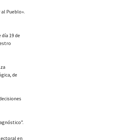
r al Pueblo».
 día 19 de
estro
eza
gica, de
decisiones
agnóstico”.
lectoral en