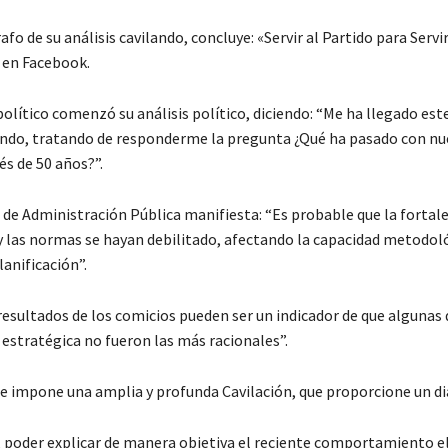
afo de su análisis cavilando, concluye: «Servir al Partido para Servi
ó en Facebook.
olítico comenzó su análisis político, diciendo: “Me ha llegado este
ando, tratando de responderme la pregunta ¿Qué ha pasado con nu
és de 50 años?”.
o de Administración Pública manifiesta: “Es probable que la fortal
 y las normas se hayan debilitado, afectando la capacidad metodoló
lanificación”.
resultados de los comicios pueden ser un indicador de que algunas 
 estratégica no fueron las más racionales”.
se impone una amplia y profunda Cavilación, que proporcione un di
 poder explicar de manera objetiva el reciente comportamiento e