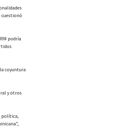
sonalidades
, cuestionó
PRM podría
rtidos
 la coyuntura
ral y otros
política,
inicana”,