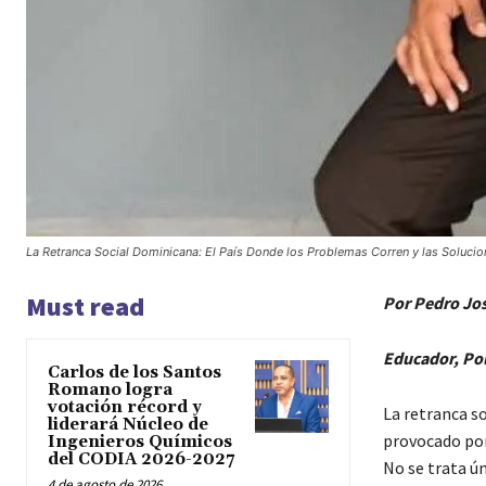
La Retranca Social Dominicana: El País Donde los Problemas Corren y las Soluci
Must read
Por Pedro Jos
Educador, Pol
Carlos de los Santos
Romano logra
votación récord y
La retranca s
liderará Núcleo de
provocado por
Ingenieros Químicos
del CODIA 2026-2027
No se trata ún
4 de agosto de 2026