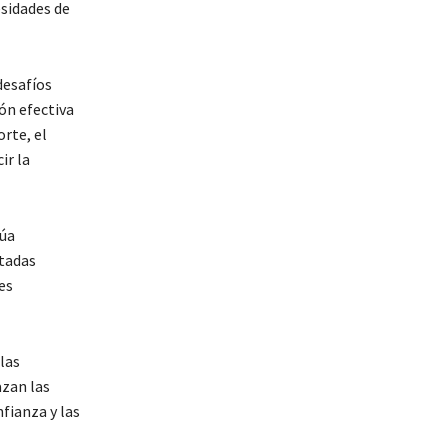
sidades de
desafíos
ón efectiva
rte, el
ir la
núa
itadas
es
las
azan las
fianza y las