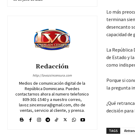
Lo más preocu
terminan sien
desencanto soc
capacidad de 
La República 
de Estado y la
como indispen
Redacción
http://lavozsincensura.com
Porque si con
Medios de comunicación digital de la
la pregunta in
República Dominicana. Puedes
contactarnos ahora al numero telefonico
809-301-1540 y a nuestro correo,
¿Qué retranca 
lavoz.sincensura@gmail.com, dto de
ventas, servicio al cliente, y prensa.
decisión para
TAGS
Retran