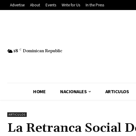
Advertise
About
Events
Write for Us
In the Press
18
C
Dominican Republic
HOME
NACIONALES
ARTICULOS
ARTICULOS
La Retranca Social 