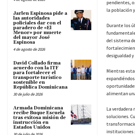
pendientes, o
la población y
Jarlen Espinosa pide a
las autoridades
policiales dar con el
Durante los ú
paradero de «El
Menor» por muerte
fundamentales
del mayor José
del sistema de
Espinosa
fortalecimient
4 de agosto de 2026
desigualdad y
David Collado firma
acuerdo con la ITF
Mientras esta
para fortalecer el
transporte turístico
expandiéndose.
sostenible en
oportunidades 
República Dominicana
alimentan una
30 de julio de 2026
Armada Dominicana
La verdadera 
recibe Buque Escuela
soluciones. C
tras exitosa misión de
instrucción en
transformacion
Estados Unidos
instituciones 
30 de julio de 2026