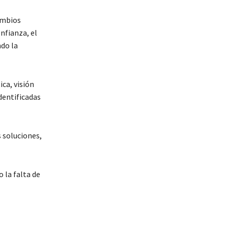
ambios
nfianza, el
ndo la
ca, visión
dentificadas
 soluciones,
 la falta de