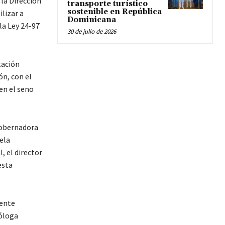
la Dirección
transporte turístico
sostenible en República
lizar a
Dominicana
la Ley 24-97
30 de julio de 2026
itación
ón, con el
en el seno
gobernadora
ela
, el director
esta
iente
óloga