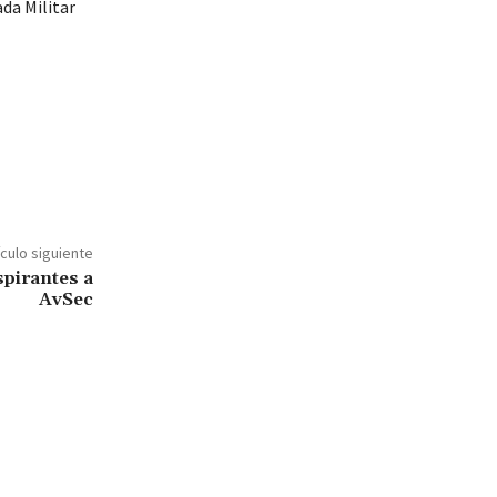
da Militar
ículo siguiente
pirantes a
AvSec