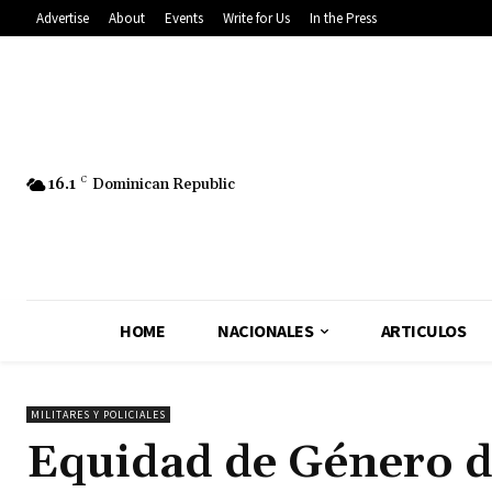
Advertise
About
Events
Write for Us
In the Press
16.1
C
Dominican Republic
HOME
NACIONALES
ARTICULOS
MILITARES Y POLICIALES
Equidad de Género de