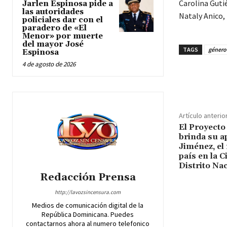
Carolina Gutié
Jarlen Espinosa pide a
las autoridades
Nataly Anico,
policiales dar con el
paradero de «El
Menor» por muerte
del mayor José
TAGS
género
Espinosa
4 de agosto de 2026
Cuota
Artículo anterio
El Proyecto
brinda su ap
Jiménez, el
país en la C
Distrito Na
Redacción Prensa
http://lavozsincensura.com
Medios de comunicación digital de la
República Dominicana. Puedes
contactarnos ahora al numero telefonico