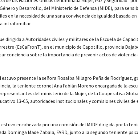
25 de las Naciones Unidas denominada Mujer, Paz y Seguridad” por 
Género y Desarrollo, del Ministerio de Defensa (MIDE), para sensibi
viles en la necesidad de una sana convivencia de igualdad basada en 
a intrafamiliar.
 fue dirigida a Autoridades civiles y militares de la Escuela de Capac
restre (EsCaFronT), en el municipio de Capotillo, provincia Dajab
ear conciencia sobre la importancia de prevenir actos de violencia 
ad estuvo presente la señora Rosalba Milagro Peña de Rodríguez, 
ovincia, la teniente coronel Ana Fabián Moreno encargada de la escu
epresentantes del ministerio de la Mujer, de la Cooperativa Global
ducativo 13-05, autoridades institucionales y comisiones civiles de 
n estuvo encabezada por una comisión del MIDE dirigida por la ten
da Dominga Made Zabala, FARD, junto a la segundo teniente psic