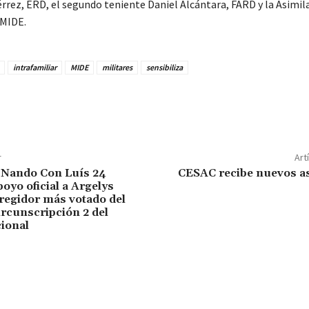
rrez, ERD, el segundo teniente Daniel Alcántara, FARD y la Asimila
 MIDE.
intrafamiliar
MIDE
militares
sensibiliza
r
Art
 Nando Con Luís 24
CESAC recibe nuevos as
oyo oficial a Argelys
 regidor más votado del
ircunscripción 2 del
cional