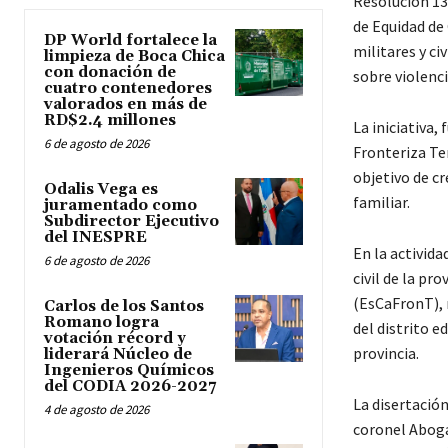
Resolución 13
de Equidad de 
DP World fortalece la
militares y ci
limpieza de Boca Chica
con donación de
sobre violenci
cuatro contenedores
valorados en más de
RD$2.4 millones
La iniciativa,
6 de agosto de 2026
Fronteriza Ter
objetivo de cr
Odalis Vega es
familiar.
juramentado como
Subdirector Ejecutivo
del INESPRE
En la activid
6 de agosto de 2026
civil de la pr
(EsCaFronT), r
Carlos de los Santos
Romano logra
del distrito e
votación récord y
provincia.
liderará Núcleo de
Ingenieros Químicos
del CODIA 2026-2027
La disertació
4 de agosto de 2026
coronel Aboga