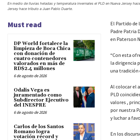
En medio de lluvias heladas y temperatura invernales el PLD en Nueva Jersey hace
Jersey hace tributo a Juan Pablo Duarte.
Must read
El Partido de 
Padre Patria 
en Paterson N
DP World fortalece la
limpieza de Boca Chica
con donación de
“Con esta ofr
cuatro contenedores
la dirigencia 
valorados en más de
RD$2.4 millones
una tradición 
6 de agosto de 2026
Al colocar el 
Odalis Vega es
PLD coincidie
juramentado como
Subdirector Ejecutivo
valores , prin
del INESPRE
por nuestra Pa
6 de agosto de 2026
y luchar a fav
Carlos de los Santos
Romano logra
En los discurs
votación récord y