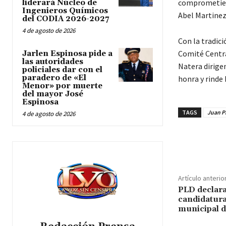
comprometieron
liderará Núcleo de
Ingenieros Químicos
Abel Martinez
del CODIA 2026-2027
4 de agosto de 2026
Con la tradic
Comité Centra
Jarlen Espinosa pide a
las autoridades
Natera dirige
policiales dar con el
paradero de «El
honra y rinde 
Menor» por muerte
del mayor José
Espinosa
TAGS
Juan P
4 de agosto de 2026
Cuota
Artículo anterio
PLD declara
candidatura
municipal d