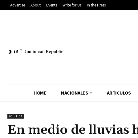
Advertise
About
Events
Write for Us
In the Press
18
C
Dominican Republic
HOME
NACIONALES
ARTICULOS
POLÍTICA
En medio de lluvias 