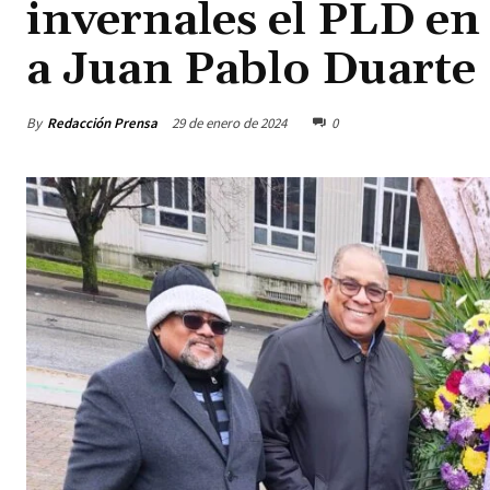
invernales el PLD en
a Juan Pablo Duarte
By
Redacción Prensa
29 de enero de 2024
0