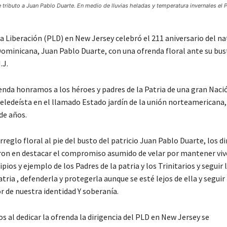
 tributo a Juan Pablo Duarte. En medio de lluvias heladas y temperatura invernales el
la Liberación (PLD) en New Jersey celebró el 211 aniversario del nat
Dominicana, Juan Pablo Duarte, con una ofrenda floral ante su bus
.J.
enda honramos a los héroes y padres de la Patria de una gran Naci
peledeísta en el llamado Estado jardín de la unión norteamericana,
de años.
arreglo floral al pie del busto del patricio Juan Pablo Duarte, los d
ron en destacar el compromiso asumido de velar por mantener viv
cipios y ejemplo de los Padres de la patria y los Trinitarios y seguir
tria , defenderla y protegerla aunque se esté lejos de ella y segui
or de nuestra identidad Y soberanía.
os al dedicar la ofrenda la dirigencia del PLD en New Jersey se