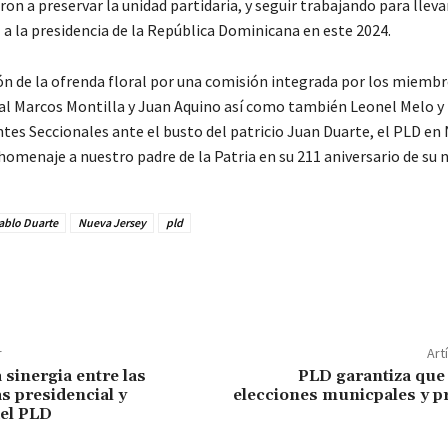
 a preservar la unidad partidaria, y seguir trabajando para llevar
 a la presidencia de la República Dominicana en este 2024.
ión de la ofrenda floral por una comisión integrada por los miembr
l Marcos Montilla y Juan Aquino así como también Leonel Melo y
ntes Seccionales ante el busto del patricio Juan Duarte, el PLD en
homenaje a nuestro padre de la Patria en su 211 aniversario de su n
ablo Duarte
Nueva Jersey
pld
r
Art
 sinergia entre las
PLD garantiza que
s presidencial y
elecciones municpales y p
el PLD