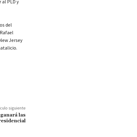
 al PLD y
os del
 Rafael
 New Jersey
atalicio.
ículo siguiente
 ganará las
residencial