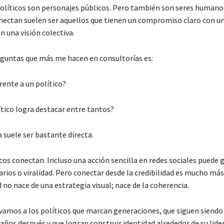
 políticos son personajes públicos. Pero también son seres humanos
ectan suelen ser aquellos que tienen un compromiso claro con un
n una visión colectiva.
eguntas que más me hacen en consultorías es:
rente a un político?
tico logra destacar entre tantos?
 suele ser bastante directa.
cos conectan. Incluso una acción sencilla en redes sociales puede 
arios o viralidad. Pero conectar desde la credibilidad es mucho má
d no nace de una estrategia visual; nace de la coherencia.
amos a los políticos que marcan generaciones, que siguen siendo
ños después y que logran construir identidad alrededor de su lider