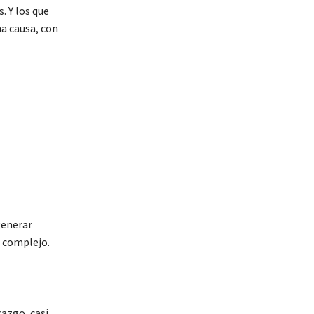
. Y los que
a causa, con
generar
s complejo.
azgo, casi