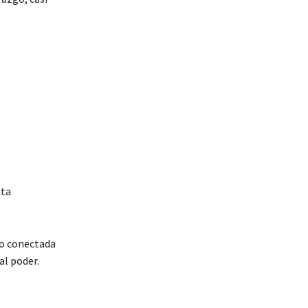
sta
vo conectada
al poder.