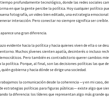
 tiempo profundamente tecnológico, donde las redes sociales ca
rma en que la gente percibe la política. Hoy cualquier político pu
buena fotografía, un video bien editado, una estrategia emocional
enerar interacción. Pero conectar no siempre significa ser creíble.
 aparece una gran diferencia.
azo evidente hacia la política y hacia quienes viven de ella o se des
 entorno. Muchos jóvenes sienten apatía, desinterés o incluso rec
democráticos. Pero también es contradictorio querer cambios mien
a la política. Porque, al final, son las decisiones políticas las que 
 quién gobierna y hacia dónde se dirige una sociedad.
trabajamos la comunicación desde la coherencia —y en mi caso, de
de estrategias políticas para figuras públicas— existe algo que si
ndo la diferencia: los líderes que representan algo más grande qu