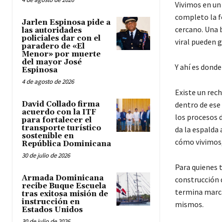
Vivimos en un
completo la fo
Jarlen Espinosa pide a
cercano. Una 
las autoridades
policiales dar con el
viral pueden g
paradero de «El
Menor» por muerte
del mayor José
Y ahí es donde
Espinosa
4 de agosto de 2026
Existe un rech
David Collado firma
dentro de ese
acuerdo con la ITF
los procesos 
para fortalecer el
transporte turístico
da la espalda 
sostenible en
cómo vivimos,
República Dominicana
30 de julio de 2026
Para quienes 
Armada Dominicana
construcción 
recibe Buque Escuela
termina marca
tras exitosa misión de
instrucción en
mismos.
Estados Unidos
30 de julio de 2026