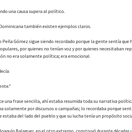
ndo una causa supera al político.
Dominicana también existen ejemplos claros.
o Peña Gómez sigue siendo recordado porque la gente sentía que 
populares, por quienes no tenían voz y por quienes necesitaban re
xión no era solamente política; era emocional.
ecía:
ente.”
e una frase sencilla, ahí estaba resumida toda su narrativa polític
ba solamente por discursos o campañas; lo recordaba porque sent
estaba del lado del pueblo y que su lucha tenía un propósito socia
Joaquín Balaguer, en el otro extremo, construyó durante décadas