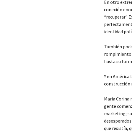
En otro extre
conexión enor
“recuperar” E
perfectamente
identidad pol
También podem
rompimiento co
hasta su form
Y en América 
construcción 
María Corina 
gente comenzó
marketing; sa
desesperados 
que resistía, 