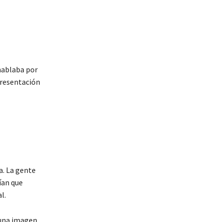
hablaba por
presentación
a. La gente
ían que
l.
 una imagen