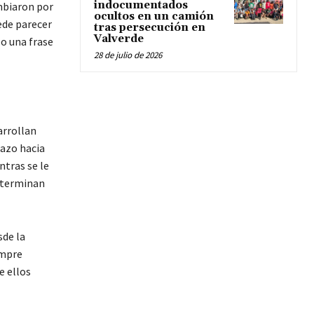
indocumentados
mbiaron por
ocultos en un camión
ede parecer
tras persecución en
Valverde
 o una frase
28 de julio de 2026
arrollan
hazo hacia
tras se le
determinan
sde la
empre
e ellos