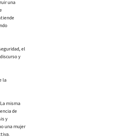
uir una
e
ntiende
ando
eguridad, el
discurso y
 la
. La misma
encia de
is y
mo una mujer
tiva.