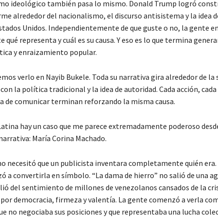
mo ideológico también pasa lo mismo. Donald Trump logró constr
me alrededor del nacionalismo, el discurso antisistema y la idea d
stados Unidos. Independientemente de que guste o no, la gente e
 qué representa y cuál es su causa. Y eso es lo que termina gener
ítica y enraizamiento popular.
os verlo en Nayib Bukele. Toda su narrativa gira alrededor de la s
n la política tradicional y la idea de autoridad. Cada acción, cada 
a de comunicar terminan reforzando la misma causa.
Latina hay un caso que me parece extremadamente poderoso desde
narrativa: María Corina Machado.
no necesitó que un publicista inventara completamente quién era
 a convertirla en símbolo. “La dama de hierro” no salió de una ag
lió del sentimiento de millones de venezolanos cansados de la cris
por democracia, firmeza y valentía. La gente comenzó a verla co
que no negociaba sus posiciones y que representaba una lucha colec