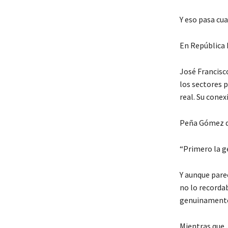
Y eso pasa cua
En República 
José Francisc
los sectores 
real. Su cone
Peña Gómez d
“Primero la g
Y aunque parec
no lo recorda
genuinamente 
Mientras que 