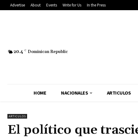
Advertise
About
Events
Write for Us
In the Press
20.4
C
Dominican Republic
HOME
NACIONALES
ARTICULOS
ARTICULOS
El político que trasc