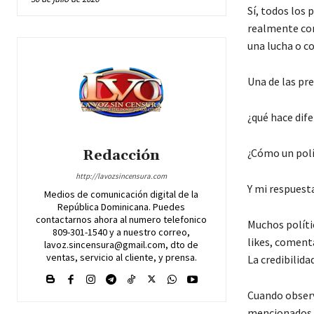
Sí, todos los
realmente con
una lucha o co
Una de las pr
¿qué hace dife
¿Cómo un polí
Redacción
http://lavozsincensura.com
Y mi respuesta
Medios de comunicación digital de la
República Dominicana. Puedes
contactarnos ahora al numero telefonico
Muchos políti
809-301-1540 y a nuestro correo,
likes, coment
lavoz.sincensura@gmail.com, dto de
ventas, servicio al cliente, y prensa.
La credibilida
Cuando observ
mencionados a