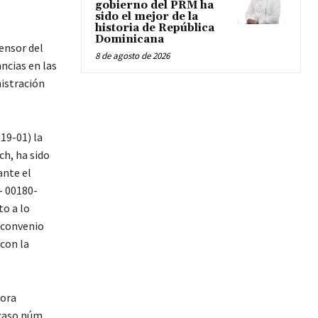
gobierno del PRM ha
sido el mejor de la
historia de República
Dominicana
fensor del
8 de agosto de 2026
ancias en las
istración
19-01) la
ch, ha sido
ante el
- 00180-
to a lo
 convenio
con la
tora
 caso núm.