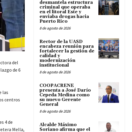
desmantela estructura
criminal que operaba
en el litoral Este y
enviaba drogas hacia
Puerto Rico
8 de agosto de 2026
Rector de la UASD
encabeza reunión para
fortalecer la gestión de
calidad y
modernización
ectora del
institucional
llazgo de 6
8 de agosto de 2026
COOPACRENE
presenta a José Darío
 las
Cepeda Medina como
os centros
su nuevo Gerente
General
8 de agosto de 2026
es 4 de
Alcalde Máximo
retera Mella,
Soriano afirma que el