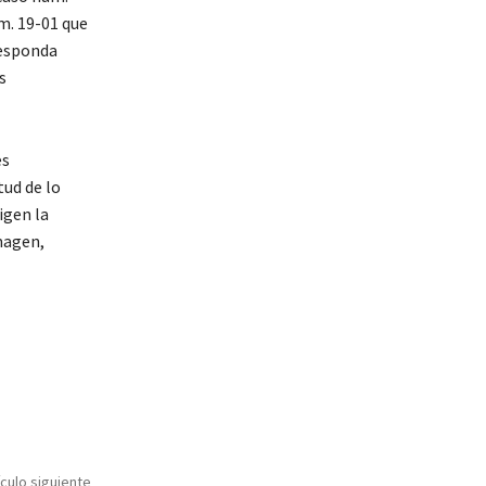
m. 19-01 que
responda
s
es
tud de lo
igen la
magen,
ículo siguiente