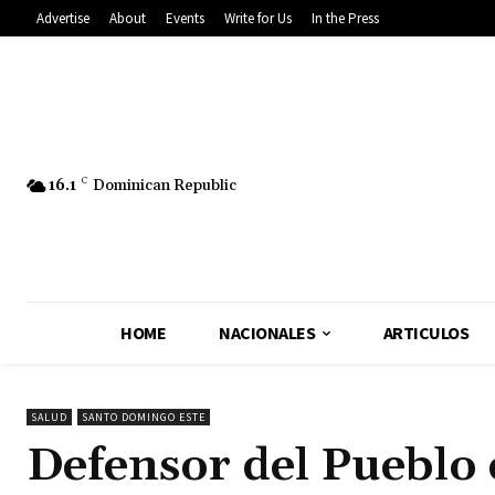
Advertise
About
Events
Write for Us
In the Press
16.1
C
Dominican Republic
HOME
NACIONALES
ARTICULOS
SALUD
SANTO DOMINGO ESTE
Defensor del Pueblo 