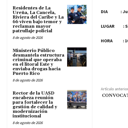
Residentes de La
DIA : Jueve
Ureña, La Cancela,
Riviera del Caribe y La
66 viven bajo temor y
LUGAR : Sal
reclaman mayor
patrullaje policial
8 de agosto de 2026
HORA : 10
Ministerio Público
desmantela estructura
criminal que operaba
en el litoral Este y
Cuota
enviaba drogas hacia
Puerto Rico
8 de agosto de 2026
Artículo anterio
Rector de la UASD
CONVOCAT
encabeza reunión
para fortalecer la
gestión de calidad y
modernización
institucional
8 de agosto de 2026