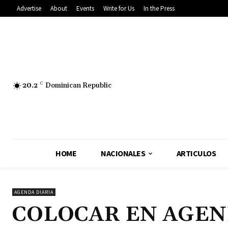
Advertise
About
Events
Write for Us
In the Press
20.2
C
Dominican Republic
HOME
NACIONALES
ARTICULOS
AGENDA DIARIA
COLOCAR EN AGE