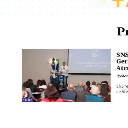
P
SNS
Ger
Ate
Redacc
SNS re
de At
SALUD