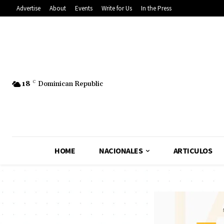
Advertise
About
Events
Write for Us
In the Press
18
C
Dominican Republic
HOME
NACIONALES
ARTICULOS