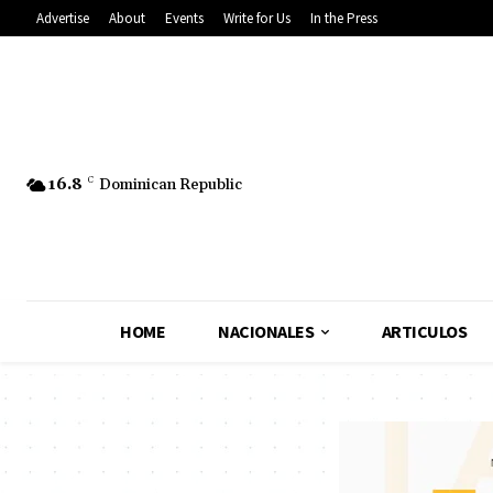
Advertise
About
Events
Write for Us
In the Press
16.8
C
Dominican Republic
HOME
NACIONALES
ARTICULOS