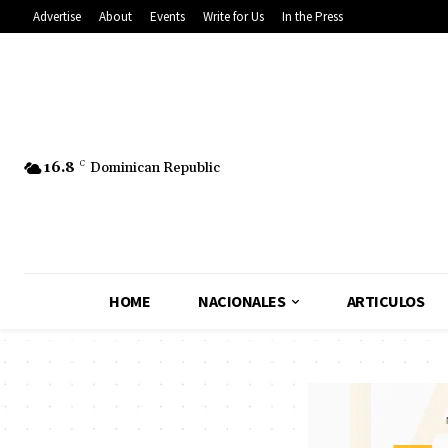
Advertise
About
Events
Write for Us
In the Press
16.8
C
Dominican Republic
HOME
NACIONALES
ARTICULOS