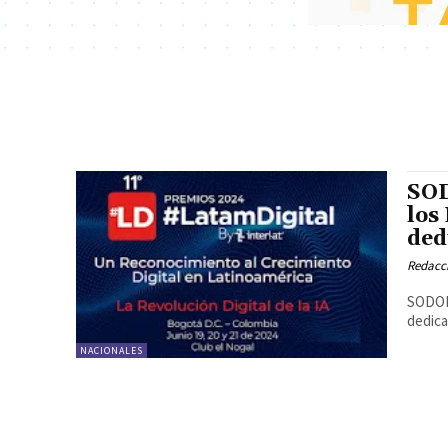
SOD
los
ded
Redacc
SODOME
dedica
NACIONALES