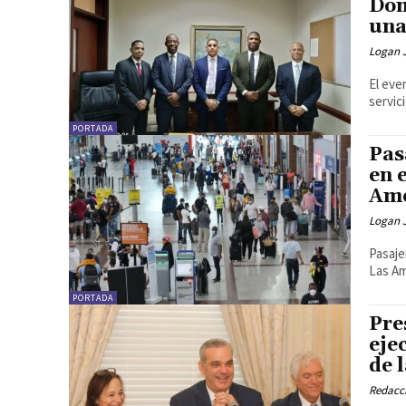
Dom
una
Logan 
El eve
servici
PORTADA
Pas
en 
Amé
Logan 
Pasaje
Las Am
PORTADA
Pre
eje
de 
Redacc