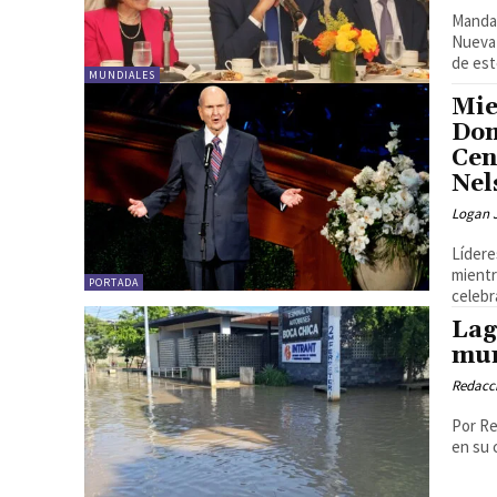
Mandat
Nueva 
de est
MUNDIALES
Mie
Dom
Cen
Nel
Logan 
Lídere
mientr
PORTADA
Lag
mun
Redacc
Por Rey Raúl Sully Desde
en su 