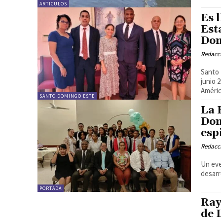
ARTICULOS
Es 
Est
Dom
Redacc
Santo 
junio 
América
SANTO DOMINGO ESTE
La 
Dom
esp
Redacc
Un eve
desarr
PORTADA
Ray
de 