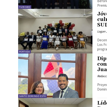
Befor
Premiu
TURISMO
Jóv
cul
SU
Logan 
Decena
Los Fr
progra
PORTADA
Dip
con
Jua
Redacc
Proyec
SANTO DOMINGO ESTE
Líd