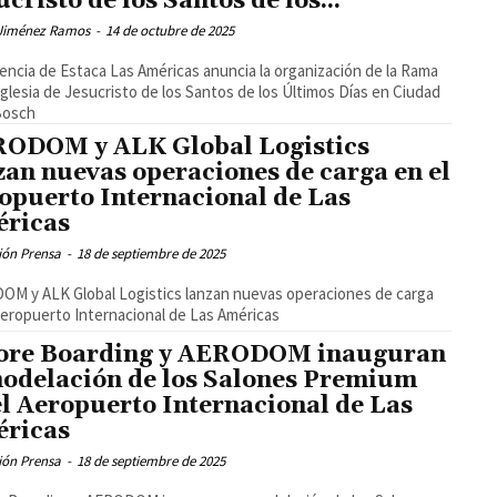
ucristo de los Santos de los...
Jiménez Ramos
-
14 de octubre de 2025
encia de Estaca Las Américas anuncia la organización de la Rama
Iglesia de Jesucristo de los Santos de los Últimos Días en Ciudad
Bosch
ODOM y ALK Global Logistics
zan nuevas operaciones de carga en el
opuerto Internacional de Las
ricas
ión Prensa
-
18 de septiembre de 2025
M y ALK Global Logistics lanzan nuevas operaciones de carga
Aeropuerto Internacional de Las Américas
ore Boarding y AERODOM inauguran
odelación de los Salones Premium
el Aeropuerto Internacional de Las
ricas
ión Prensa
-
18 de septiembre de 2025