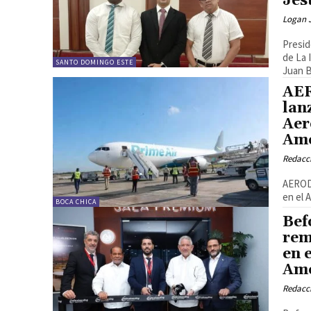
Jes
Logan 
Presid
de La 
SANTO DOMINGO ESTE
Juan 
AER
lan
Aer
Amé
Redacc
AERODO
en el 
BOCA CHICA
Bef
rem
en 
Amé
Redacc