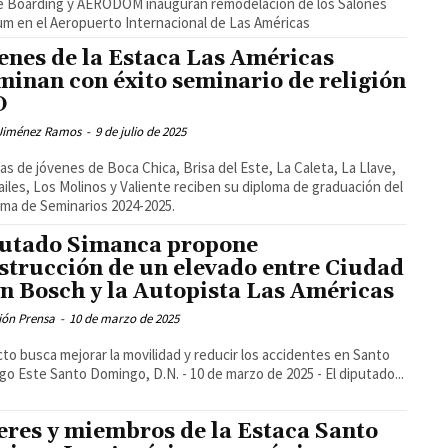
e Boarding y AERODOM inauguran remodelación de los Salones
m en el Aeropuerto Internacional de Las Américas
enes de la Estaca Las Américas
minan con éxito seminario de religión
D
Jiménez Ramos
-
9 de julio de 2025
s de jóvenes de Boca Chica, Brisa del Este, La Caleta, La Llave,
ailes, Los Molinos y Valiente reciben su diploma de graduación del
ma de Seminarios 2024-2025.
utado Simanca propone
strucción de un elevado entre Ciudad
n Bosch y la Autopista Las Américas
ión Prensa
-
10 de marzo de 2025
to busca mejorar la movilidad y reducir los accidentes en Santo
Domingo Este Santo Domingo, D.N. - 10 de marzo de 2025 - El diputado...
eres y miembros de la Estaca Santo