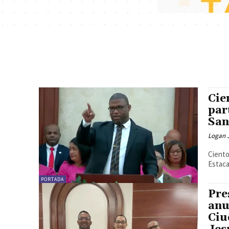
Cie
par
San
Logan 
Ciento
Estac
PORTADA
Pre
anu
Ciu