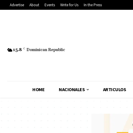
Advertise
About
Events
Write for Us
In the Press
15.8
C
Dominican Republic
HOME
NACIONALES
ARTICULOS