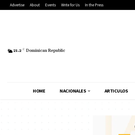
Advertise
About
Events
Write for Us
In the Press
21.2
C
Dominican Republic
HOME
NACIONALES
ARTICULOS