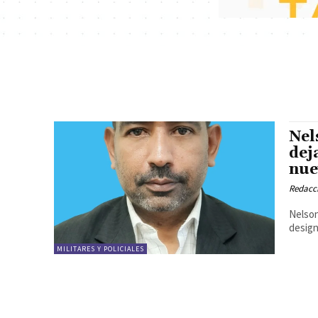
Nel
dej
nue
Redacc
Nelson
design
MILITARES Y POLICIALES